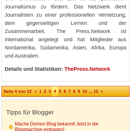
Journalismus zu fördern. Das Netzwerk dient
Journalisten zu einer professionellen Vernetzung,
dem gegenseitigen Lernen und der
Zusammenarbeit. The Press.Network ist
international angelegt und hat Mitglieder aus
Nordamerika, Südamerika, Asien, Afrika, Europa
und Australien.
Details und Statistiken:
ThePress.Network
Seite 4 von 12
«
1
2
3
4
5
6
7
8
9
10
...
12
»
Tipps für Blogger
Mache Deinen Blog bekannt! Jetzt in die
Blogmachine eintragen!